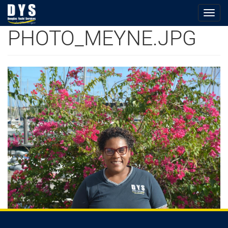
Togg
navig
PHOTO_MEYNE.JPG
Aller
au
contenu
principal