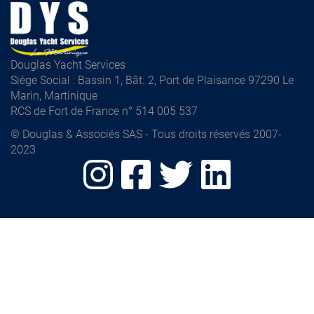
Douglas Yacht Services
Siège Social : Bassin 1, Bât. 2, Port de Plaisance 97290 Le
Marin, Martinique
RCS de Fort de France n° 514 005 537
© Douglas & Associés SAS - Tous droits réservés 2007-
2023