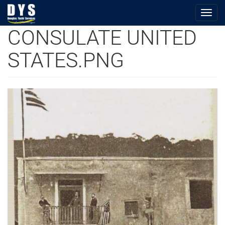
Togg
navig
CONSULATE UNITED
Aller
au
STATES.PNG
contenu
principal