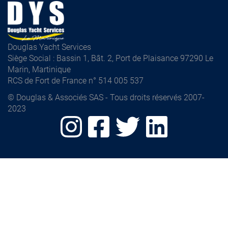
Douglas Yacht Services
Siège Social : Bassin 1, Bât. 2, Port de Plaisance 97290 Le
Marin, Martinique
RCS de Fort de France n° 514 005 537
© Douglas & Associés SAS - Tous droits réservés 2007-
2023