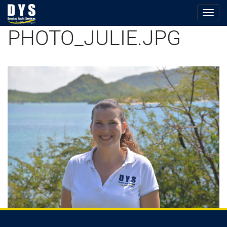
Togg
navig
PHOTO_JULIE.JPG
Aller
au
contenu
principal