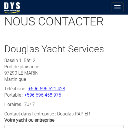
Togg
navig
NOUS CONTACTER
Aller
au
contenu
principal
Douglas Yacht Services
Bassin 1, Bât. 2
Port de plaisance
97290 LE MARIN
Martinique
Téléphone :
+596 596 521 428
Portable :
+596 696 458 975
Horaires : 7J/ 7
Contact dans l'entreprise : Douglas RAPIER
Votre yacht ou entreprise