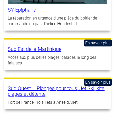
SY Ep!phany
La réparation en urgence d'une pièce du boitier de
commande du pas d'hélice Hundested
En savoir plus
à
Sud Est de la Martinique
pr
de
Accès aux plus belles plages, balades le long des
S
falaises
Es
de
la
En savoir plus
à
Ma
Sud Ouest – Plongée pour tous, Jet Ski, kite,
pr
plages et détente
de
S
Fort de France Trois Îlets à Anse d’Arlet
Ou
–