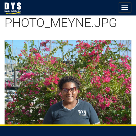
Togg
navig
PHOTO_MEYNE.JPG
Skip
to
main
content