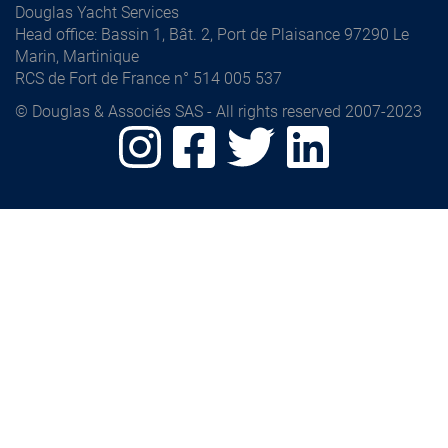
Douglas Yacht Services
Head office
: Bassin 1, Bât. 2, Port de Plaisance 97290 Le
Marin, Martinique
RCS de Fort de France n° 514 005 537
© Douglas & Associés SAS - All rights reserved 2007-2023