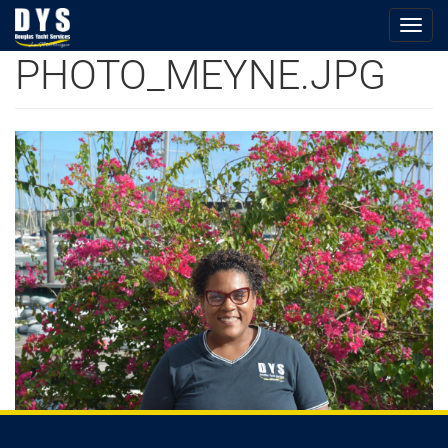
Togg
navig
PHOTO_MEYNE.JPG
Skip
to
main
content