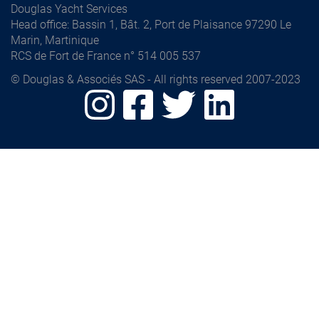
Douglas Yacht Services
Head office
: Bassin 1, Bât. 2, Port de Plaisance 97290 Le
Marin, Martinique
RCS de Fort de France n° 514 005 537
© Douglas & Associés SAS - All rights reserved 2007-2023