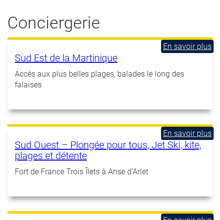
Conciergerie
En savoir plus
à
Sud Est de la Martinique
pr
de
Accès aux plus belles plages, balades le long des
S
falaises
Es
de
la
Ma
En savoir plus
à
Sud Ouest – Plongée pour tous, Jet Ski, kite,
pr
plages et détente
de
S
Fort de France Trois Îlets à Anse d’Arlet
Ou
–
Pl
po
to