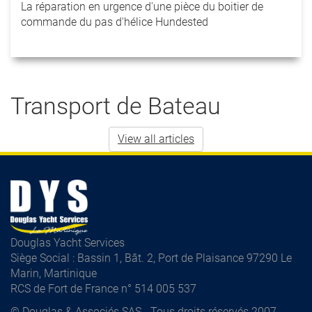
La réparation en urgence d'une pièce du boitier de
commande du pas d'hélice Hundested
Transport de Bateau
View all articles
Douglas Yacht Services
Siège Social : Bassin 1, Bât. 2, Port de Plaisance 97290 Le
Marin, Martinique
RCS de Fort de France n° 514 005 537
© Douglas & Associés SAS - Tous droits réservés 2007-