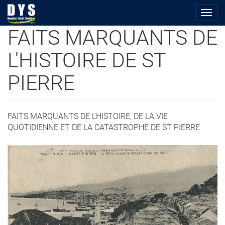
Togg
navig
FAITS MARQUANTS DE
Aller
au
L'HISTOIRE DE ST
contenu
principal
PIERRE
FAITS MARQUANTS DE L'HISTOIRE, DE LA VIE
QUOTIDIENNE ET DE LA CATASTROPHE DE ST PIERRE
saint_pierre_avant_la_catas