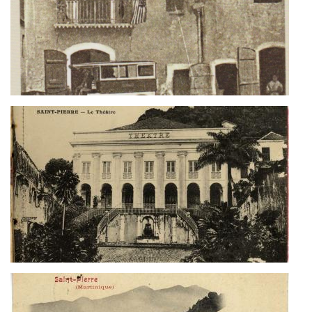
theatre
st
pierre
martinique.jpg
tramway_chevaux_martiniqu