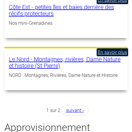
En savoir plus
à
Côte Est - petites îles et baies derrière des
Je
pr
récifs protecteurs
Sk
de
kit
Cô
Nos mini-Grenadines
pl
Es
et
-
dé
pe
îl
et
En savoir plus
à
Le Nord - Montagnes, rivières, Dame Nature
ba
pr
et histoire (St Pierre)
de
de
de
Le
NORD : Montagnes, Rivières, Dame Nature et Histoire
ré
No
pr
-
Mo
ri
D
1 sur 2
suivant ›
Na
et
hi
Approvisionnement
(S