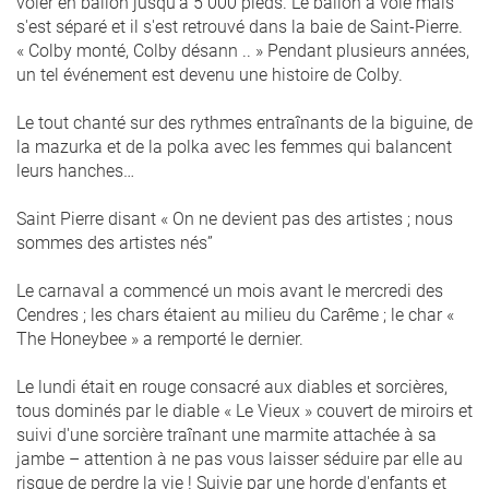
voler en ballon jusqu'à 5 000 pieds. Le ballon a volé mais
s'est séparé et il s'est retrouvé dans la baie de Saint-Pierre.
« Colby monté, Colby désann .. » Pendant plusieurs années,
un tel événement est devenu une histoire de Colby.
Le tout chanté sur des rythmes entraînants de la biguine, de
la mazurka et de la polka avec les femmes qui balancent
leurs hanches…
Saint Pierre disant « On ne devient pas des artistes ; nous
sommes des artistes nés”
Le carnaval a commencé un mois avant le mercredi des
Cendres ; les chars étaient au milieu du Carême ; le char «
The Honeybee » a remporté le dernier.
Le lundi était en rouge consacré aux diables et sorcières,
tous dominés par le diable « Le Vieux » couvert de miroirs et
suivi d'une sorcière traînant une marmite attachée à sa
jambe – attention à ne pas vous laisser séduire par elle au
risque de perdre la vie ! Suivie par une horde d'enfants et