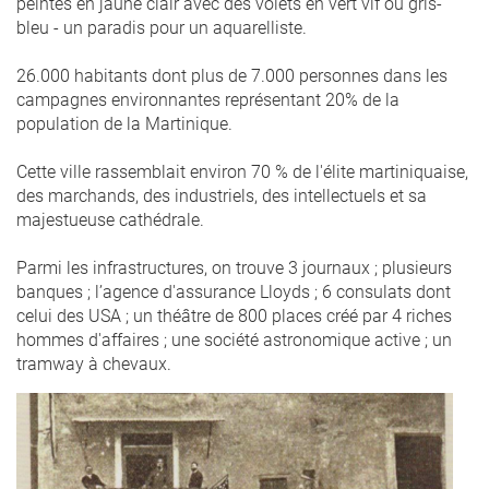
peintes en jaune clair avec des volets en vert vif ou gris-
bleu - un paradis pour un aquarelliste.
26.000 habitants dont plus de 7.000 personnes dans les
campagnes environnantes représentant 20% de la
population de la Martinique.
Cette ville rassemblait environ 70 % de l'élite martiniquaise,
des marchands, des industriels, des intellectuels et sa
majestueuse cathédrale.
Parmi les infrastructures, on trouve 3 journaux ; plusieurs
banques ; l’agence d'assurance Lloyds ; 6 consulats dont
celui des USA ; un théâtre de 800 places créé par 4 riches
hommes d'affaires ; une société astronomique active ; un
tramway à chevaux.
consulat_des_etats-
unis_martinique.png