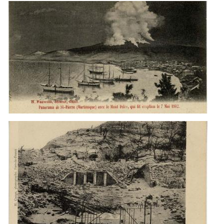
eruption_pele_7_mai_1902.j
theatre_apres_1902_martiniq