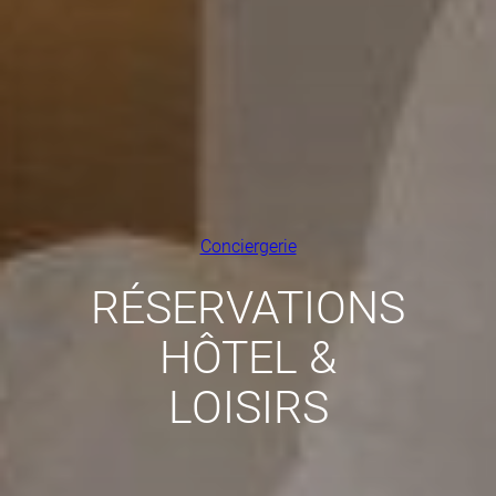
Conciergerie
RÉSERVATIONS
HÔTEL &
LOISIRS